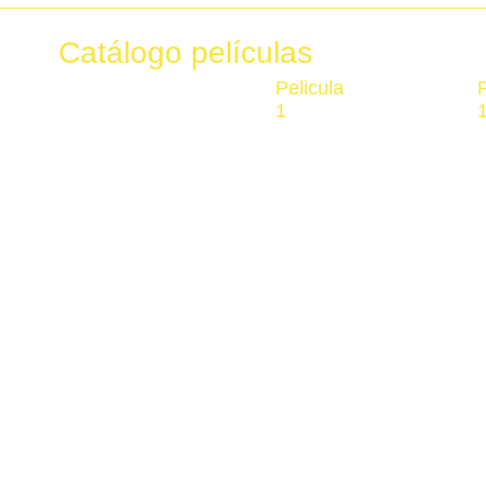
Catálogo películas
Pelicula
P
1
Ver ahora
V