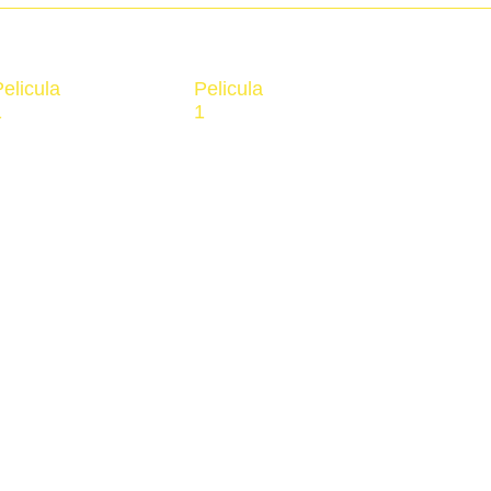
elicula
Pelicula
1
1
er ahora
Ver ahora